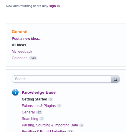
New and returning users may
sign in
General
Categories
Post a new idea…
All ideas
My feedback
Calendar
248
Search
Knowledge Base
Getting Started
6
Extensions & Plugins
2
General
12
Searching
7
Parsing, Sourcing & Importing Data
9
Emailing & Email Marketing
13