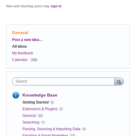
New and returning users may
sign in
General
Categories
Post a new idea…
All ideas
My feedback
Calendar
248
Search
Knowledge Base
Getting Started
6
Extensions & Plugins
2
General
12
Searching
7
Parsing, Sourcing & Importing Data
9
Emailing & Email Marketing
13